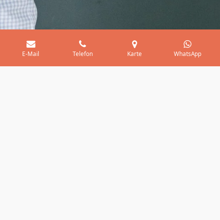
E-Mail
Telefon
Karte
WhatsApp
The original friendship-song
Let´s all join hands in friendship
For everyone to see
Remember that a stranger
Is just a friend to be
Hold fast our hands in friendship
For many years to come