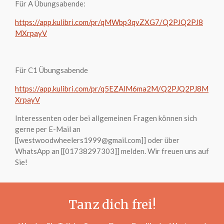
Für A Übungsabende:
https://app.kulibri.com/pr/qMWbp3qvZXG7/Q2PJQ2PJ8
MXrpayV
Für C1 Übungsabende
https://app.kulibri.com/pr/q5EZAlM6ma2M/Q2PJQ2PJ8M
XrpayV
Interessenten oder bei allgemeinen Fragen können sich
gerne per E-Mail an
[[westwoodwheelers1999@gmail.com]] oder über
WhatsApp an [[01738297303]] melden. Wir freuen uns auf
Sie!
Tanz dich frei!