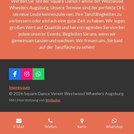
Werden Sie Teil der Square Dance Familie der Westwood
Wheelers Augsburg. Unsere Termine sind der perfekte Ort,
um neue Leute kennenzulernen, Ihre Tanzfähigkeiten zu
verbessern oder einfach eine gute Zeit zu haben. Wir legen
großen Wert auf Qualität und hervorragenden Service bei
jedem unserer Events. Begleiten Sie uns, wenn wir
gemeinsam tanzen und wachsen. Wir freuen uns, Sie bald
auf der Tanzfläche zu sehen!
F
I
W
a
n
h
c
s
a
Impressum
e
t
t
© 2026 Square Dance Verein Westwood Wheelers Augsburg
b
a
s
Mit Unterstützung von
Webador
o
g
A
o
r
p
k
a
p
m
E-Mail
Telefon
Karte
WhatsApp